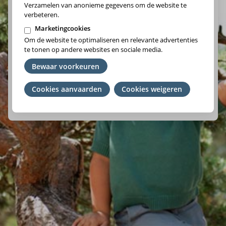
Verzamelen van anonieme gegevens om de website te
verbeteren.
Marketingcookies
Om de website te optimaliseren en relevante advertenties
Vlaams-Brabant/Brussel
te tonen op andere websites en sociale media.
Wallonie
Bewaar voorkeuren
Cookies aanvaarden
Je
Cookies weigeren
We raden je aan om het ziekenfonds te kiezen waar je lid
toestemming
van bent. Ben je geen lid? Kies de regio waar je woont.
intrekken