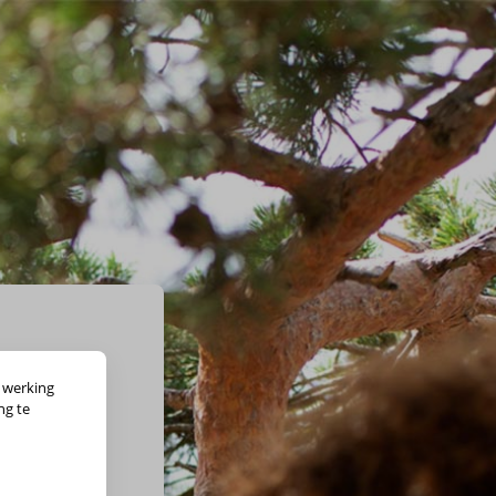
 werking
ng te