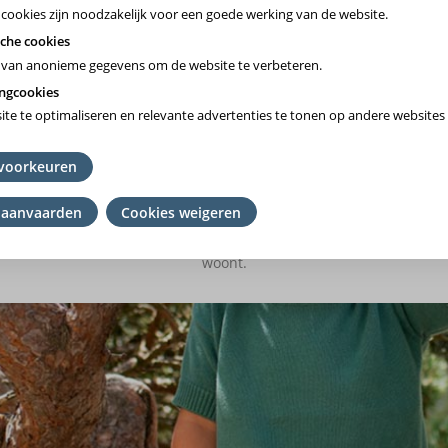
 cookies zijn noodzakelijk voor een goede werking van de website.
che cookies
van anonieme gegevens om de website te verbeteren.
ngcookies
te te optimaliseren en relevante advertenties te tonen op andere websites 
Vlaams-Brabant/Brussel
voorkeuren
Wallonie
 aanvaarden
Cookies weigeren
mming
het ziekenfonds te kiezen waar je lid van bent. Ben je geen lid? K
en
woont.