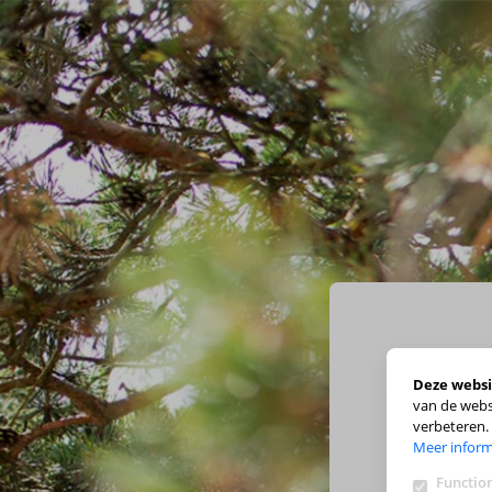
Deze websi
van de webs
verbeteren.
Meer inform
Function