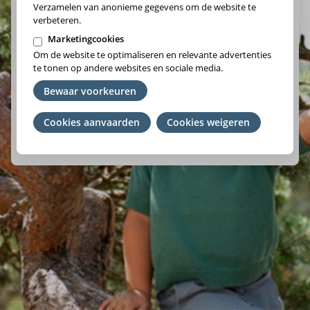
Verzamelen van anonieme gegevens om de website te
verbeteren.
Marketingcookies
Om de website te optimaliseren en relevante advertenties
Vlaams-Brabant/Brussel
te tonen op andere websites en sociale media.
Wallonie
Bewaar voorkeuren
Cookies aanvaarden
Je
Cookies weigeren
We raden je aan om het ziekenfonds te kiezen waar je lid
toestemming
van bent. Ben je geen lid? Kies de regio waar je woont.
intrekken