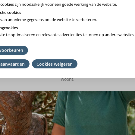
 cookies zijn noodzakelijk voor een goede werking van de website.
che cookies
van anonieme gegevens om de website te verbeteren.
ngcookies
te te optimaliseren en relevante advertenties te tonen op andere websites 
Vlaams-Brabant/Brussel
voorkeuren
Wallonie
 aanvaarden
Cookies weigeren
mming
het ziekenfonds te kiezen waar je lid van bent. Ben je geen lid? K
en
woont.