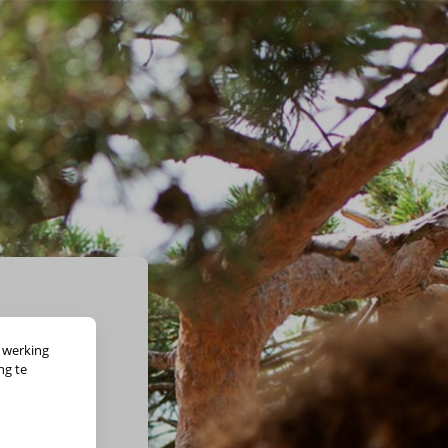
 werking
ng te