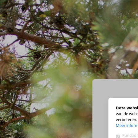
Deze websi
van de webs
verbeteren.
Meer inform
Function