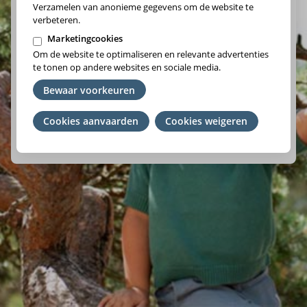
Verzamelen van anonieme gegevens om de website te
verbeteren.
Marketingcookies
Om de website te optimaliseren en relevante advertenties
Vlaams-Brabant/Brussel
te tonen op andere websites en sociale media.
Wallonie
Bewaar voorkeuren
Cookies aanvaarden
Je
Cookies weigeren
We raden je aan om het ziekenfonds te kiezen waar je lid
toestemming
van bent. Ben je geen lid? Kies de regio waar je woont.
intrekken