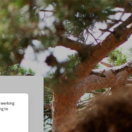
 werking
ng te