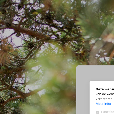
Deze websi
van de webs
verbeteren.
Meer inform
Function