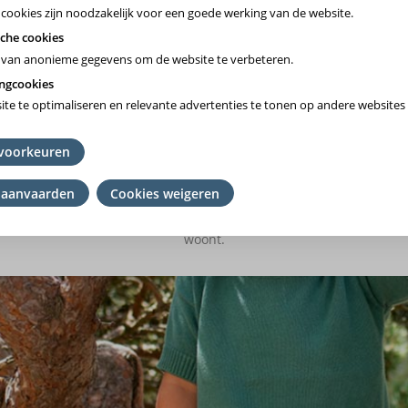
 cookies zijn noodzakelijk voor een goede werking van de website.
che cookies
van anonieme gegevens om de website te verbeteren.
ngcookies
te te optimaliseren en relevante advertenties te tonen op andere websites 
Vlaams-Brabant/Brussel
voorkeuren
Wallonie
 aanvaarden
Cookies weigeren
mming
het ziekenfonds te kiezen waar je lid van bent. Ben je geen lid? K
en
woont.