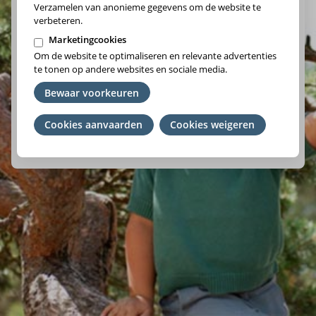
Verzamelen van anonieme gegevens om de website te
verbeteren.
Marketingcookies
Om de website te optimaliseren en relevante advertenties
Vlaams-Brabant/Brussel
te tonen op andere websites en sociale media.
Wallonie
Bewaar voorkeuren
Cookies aanvaarden
Je
Cookies weigeren
We raden je aan om het ziekenfonds te kiezen waar je lid
toestemming
van bent. Ben je geen lid? Kies de regio waar je woont.
intrekken