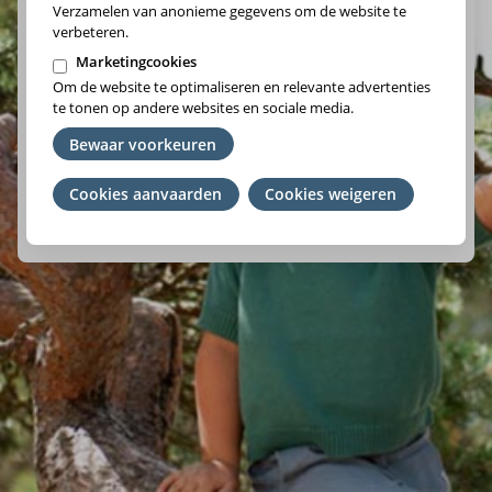
Verzamelen van anonieme gegevens om de website te
verbeteren.
Marketingcookies
Om de website te optimaliseren en relevante advertenties
Vlaams-Brabant/Brussel
te tonen op andere websites en sociale media.
Wallonie
Bewaar voorkeuren
Cookies aanvaarden
Je
Cookies weigeren
We raden je aan om het ziekenfonds te kiezen waar je lid
toestemming
van bent. Ben je geen lid? Kies de regio waar je woont.
intrekken