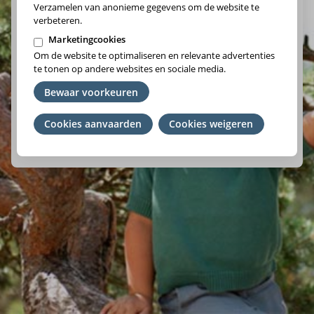
Verzamelen van anonieme gegevens om de website te
verbeteren.
Marketingcookies
Om de website te optimaliseren en relevante advertenties
Vlaams-Brabant/Brussel
te tonen op andere websites en sociale media.
Wallonie
Bewaar voorkeuren
Cookies aanvaarden
Je
Cookies weigeren
We raden je aan om het ziekenfonds te kiezen waar je lid
toestemming
van bent. Ben je geen lid? Kies de regio waar je woont.
intrekken