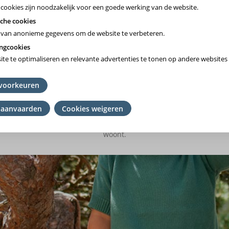
 cookies zijn noodzakelijk voor een goede werking van de website.
che cookies
van anonieme gegevens om de website te verbeteren.
ngcookies
te te optimaliseren en relevante advertenties te tonen op andere websites 
Vlaams-Brabant/Brussel
voorkeuren
Wallonie
 aanvaarden
Cookies weigeren
mming
het ziekenfonds te kiezen waar je lid van bent. Ben je geen lid? K
en
woont.