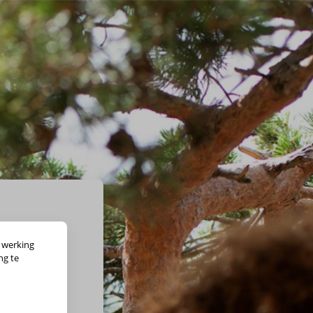
 werking
ng te