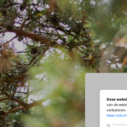
Deze websi
van de webs
verbeteren.
Meer inform
Function