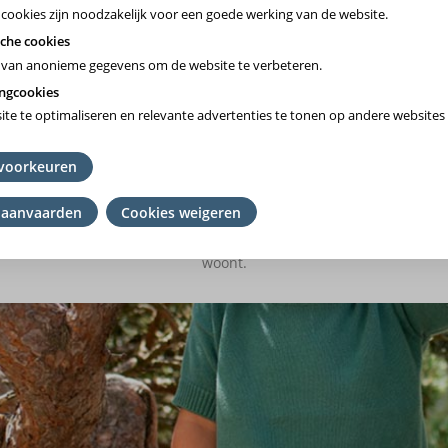
 cookies zijn noodzakelijk voor een goede werking van de website.
che cookies
van anonieme gegevens om de website te verbeteren.
ngcookies
te te optimaliseren en relevante advertenties te tonen op andere websites 
Vlaams-Brabant/Brussel
voorkeuren
Wallonie
 aanvaarden
Cookies weigeren
mming
het ziekenfonds te kiezen waar je lid van bent. Ben je geen lid? K
en
woont.