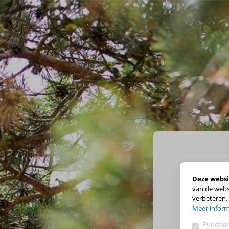
Deze websi
van de webs
verbeteren.
Meer inform
Function