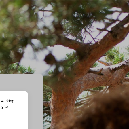
 werking
ng te