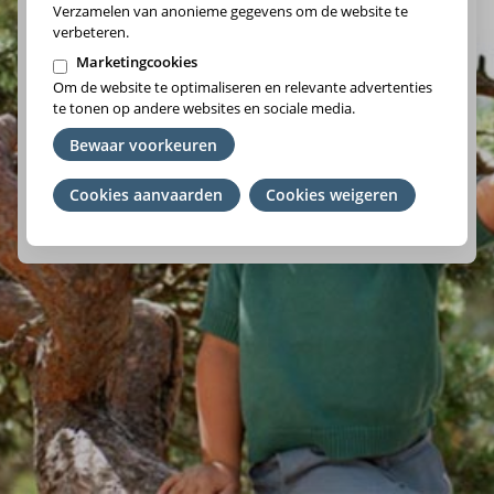
Verzamelen van anonieme gegevens om de website te
verbeteren.
Marketingcookies
Om de website te optimaliseren en relevante advertenties
Vlaams-Brabant/Brussel
te tonen op andere websites en sociale media.
Wallonie
Bewaar voorkeuren
Cookies aanvaarden
Je
Cookies weigeren
We raden je aan om het ziekenfonds te kiezen waar je lid
toestemming
van bent. Ben je geen lid? Kies de regio waar je woont.
intrekken