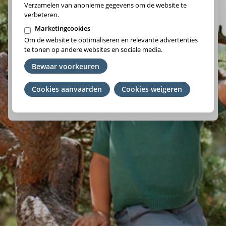
Verzamelen van anonieme gegevens om de website te
verbeteren.
Marketingcookies
Om de website te optimaliseren en relevante advertenties
Vlaams-Brabant/Brussel
te tonen op andere websites en sociale media.
Wallonie
Bewaar voorkeuren
Cookies aanvaarden
Je
Cookies weigeren
We raden je aan om het ziekenfonds te kiezen waar je lid
toestemming
van bent. Ben je geen lid? Kies de regio waar je woont.
intrekken