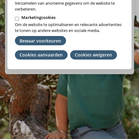
Verzamelen van anonieme gegevens om de website te
verbeteren.
Marketingcookies
Om de website te optimaliseren en relevante advertenties
Vlaams-Brabant/Brussel
te tonen op andere websites en sociale media.
Wallonie
Bewaar voorkeuren
Cookies aanvaarden
Je
Cookies weigeren
We raden je aan om het ziekenfonds te kiezen waar je lid
toestemming
van bent. Ben je geen lid? Kies de regio waar je woont.
intrekken