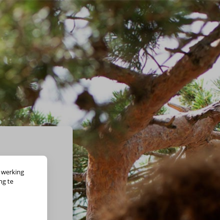
 werking
ng te