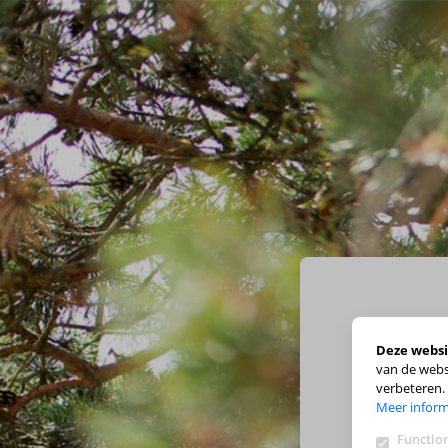
Deze websi
van de webs
verbeteren.
Meer inform
Function