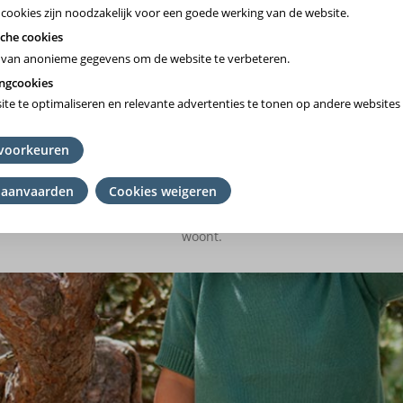
 cookies zijn noodzakelijk voor een goede werking van de website.
che cookies
van anonieme gegevens om de website te verbeteren.
ngcookies
te te optimaliseren en relevante advertenties te tonen op andere websites 
Vlaams-Brabant/Brussel
voorkeuren
Wallonie
 aanvaarden
Cookies weigeren
mming
het ziekenfonds te kiezen waar je lid van bent. Ben je geen lid? K
en
woont.