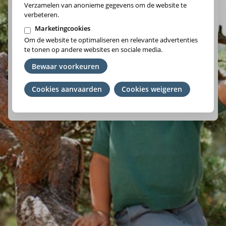
Verzamelen van anonieme gegevens om de website te
verbeteren.
Marketingcookies
Om de website te optimaliseren en relevante advertenties
Vlaams-Brabant/Brussel
te tonen op andere websites en sociale media.
Wallonie
Bewaar voorkeuren
Cookies aanvaarden
Je
Cookies weigeren
We raden je aan om het ziekenfonds te kiezen waar je lid
toestemming
van bent. Ben je geen lid? Kies de regio waar je woont.
intrekken